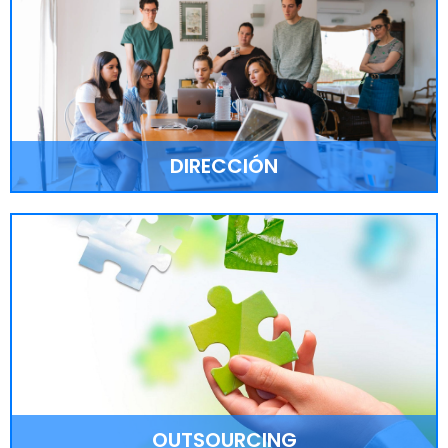
DIRECCIÓN
DIRECCIÓN
Aceleramos el crecimiento y fortalecimiento de cada
organización a través de la innovación, mejora de los
procesos operativos y tecnológicos.
LEER MÁS >
OUTSOURCING