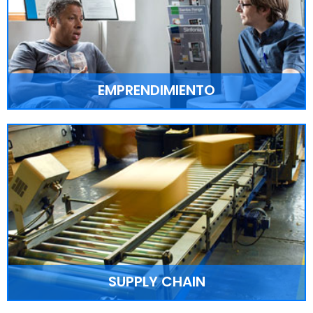
fundamental para las compañías y profesionales en
una búsqueda constante de crecimiento.
LEER MÁS >
EMPRENDIMIENTO
EMPRENDIMIENTO
La creación de empresas en el país sigue en
crecimiento, entre enero y junio de este año según
la revista Dinero y Confecamaras.
LEER MÁS >
SUPPLY CHAIN